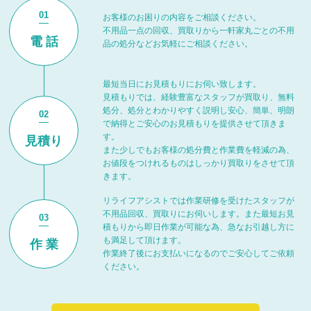
01
お客様のお困りの内容をご相談ください。
不用品一点の回収、買取りから一軒家丸ごとの
不用
電 話
品の処分などお気軽にご相談ください。
最短当日にお見積もりにお伺い致します。
見積もりでは、経験豊富なスタッフが買取り、
無料
処分、処分とわかりやすく説明し安心、簡単、明朗
02
で
納得とご安心のお見積もりを提供させて頂きま
す。
見積り
また少しでもお客様の処分費と作業費を軽減の為、
お値段をつけれるものはしっかり買取りをさせて頂
きます。
リライフアシストでは作業研修を受けたスタッフが
不用品回収、
買取りにお伺いします。また最短お見
03
積もりから即日作業が可能な為、
急なお引越し方に
も満足して頂けます。
作 業
作業終了後にお支払いになるのでご安心してご依頼
ください。